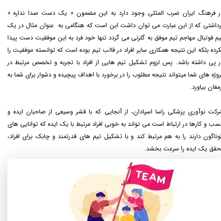
ر فرهنگ ایران ضرب ­المثلی وجود دارد به این مضمون « یک دست صدا نداره »
رداشتی که از این عبارت می توان داشت ا
ین است که هنگامی به عنوان مثال در یک
یم فوتبال مهاجم تیم موفق به گلزنی می گردد تنها خود فرد به این موفقیت دست پیدا
کرده بلکه این نتیجه همکاری سایر افراد در قالب تیم بوده است که توانسته موفقیت را
ر پی داشته باشد. پس لزوم تشکیل تیم هایی از افراد با تجربه و تخصص مرتبط در
روژه های شما می­تواند نتیجه مطلوب را در برخورد با اهداف پیچیده و دشوار برای شما به
رمغان بیاورد.
رکت نوآوری پزشکی راسا اسپادان، از آنجایی که با قشر وسیعی از صاحبان ایده و
سب و کارها در ارتباط است می تواند به خوبی افراد مرتبط با یک ایده که توانایی های
وناگون دارند را به هم مرتبط کند و با تشکیل تیم های قدرتمند و چابک برای افراد،
قق یک ایده را سرعت بخشد.​​​​​​​