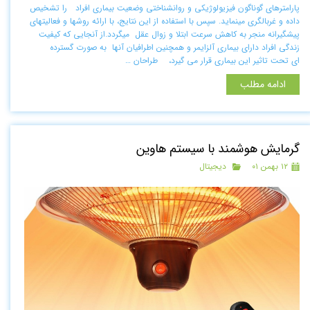
پارامترهای گوناگون فیزیولوژیکی و روانشناختی وضعیت بیماری افراد را تشخیص
داده و غربال­گری می­نماید. سپس با استفاده از این نتایج، با ارائه روش­ها و فعالیت­های
پیشگیرانه منجر به کاهش سرعت ابتلا و زوال عقل می­گردد.از آنجایی که کیفیت
زندگی افراد دارای بیماری آلزایمر و همچنین اطرافیان آنها به صورت گسترده
ای تحت تاثیر این بیماری قرار می گیرد، طراحان …
ادامه مطلب
گرمایش هوشمند با سیستم هاوین
۱۲ بهمن ۰۱
دیجیتال