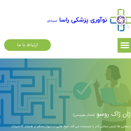
نوآوری پزشکی راسا
اسپادان
ارتباط با ما
ژان ژاک روسو
(متفکر سوییسی):
ز سختی ها نترس.سختی آدم را سرسخت می کند، میخ هایی در دیوار محکم تر هستند که ضربات